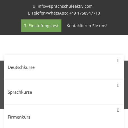
info@sprachschuleaktiv.com
Telefon/WhatsApp: +49 1758947710
Einstufungstest
Kontaktieren Sie uns!
Deutschkurse
Serbisch lernen in Kaiserslautern –
Sprachkurse
Abend-, Privat-, Intensivkurs
Firmenkurs