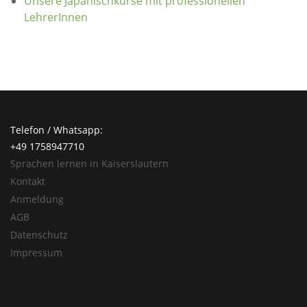
Unsere Japanischkurse mit professionellen
LehrerInnen
Telefon / Whatsapp:
+49 1758947710
Sprachen lernen in Kaiserslautern
Kontakt
Anmeldung
AGB
Datenschutz
Impressum