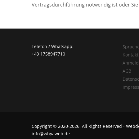
Vertragsdurchführung notwendig ist oder Sie
Telefon / Whatsapp:
Sprache
+49 1758947710
Kontakt
Anmeld
AGB
Datensc
Impres
Copyright ©
2020-2026
. All Rights Reserved - Web
info@whyaweb.de