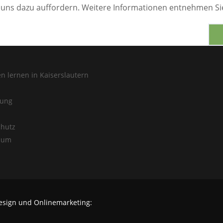
 uns dazu auffordern. Weitere Informationen entnehmen Si
n lernen in Kaiserslautern
ung
hutz
sum
design und Onlinemarketing: