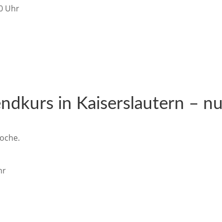
00 Uhr
ndkurs in Kaiserslautern – n
oche.
hr